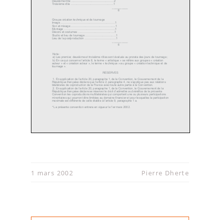
Deuxième rôle
.............................................
2
Troisième rôle
.............................................
1
__________
6
Groupe création technique et de tournage
Image
.........................................................
1
Son et mixage
.......................................
.
......
.1
Montage
......................................................
1
Décors et costumes
.................................
..
...
.1
Studio et lieu de tournage
...........................
...
...
1
Lieu de la postproduction
.................................
1
__________
6
Nota :
a) Les premier, deuxième et troisième rôles sont évalués au prorata des jours de tournage ;
b) En ce qui concerne l’article 8, le terme « artistique » se réfère aux groupes « création
auteur » et « création acteur », le terme « technique » au groupe « création technique et de
tournage ».
RESERVES
1. En application de l’article 20, paragraphe 1, de la Convention, le Gouvernement de la
République française déclare que l’article 2, paragraphe 4, ne s’applique pas aux relations
bilatérales de coproduction de la France avec toute autre partie à la Convention.
2. En application de l’article 20, paragraphe 1, de la Convention, le Gouvernement de la
République française déclare se réserver le droit d’admettre au bénéfice de la présente
Convention les coproductions multilatérales qui comportent une ou plusieurs participations
minoritaires qui pourront être limitées au domaine financier et pour lesquelles la participation
maximale est différente de celle établie à l’article 9, paragraphe 1 a.
* La présente convention entrera en vigueur le 1er mars 2002.
1 mars 2002
Pierre Dherte