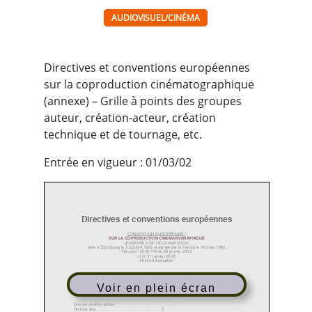
AUDIOVISUEL/CINÉMA
Directives et conventions européennes
sur la coproduction cinématographique
(annexe) – Grille à points des groupes
auteur, création-acteur, création
technique et de tournage, etc.
Entrée en vigueur : 01/03/02
Directives et conventions européennes
CONVENTION EUROPEENNE *
SUR LA COPRODUCTION CINEMATOGRAPHIQUE
(
ENSEMBLE DE DEUX ANNEXES)
faite à Strasbourg le 2 octobre 1992 et signée par la France le 19 mars 1993
Décret n° 2002-119 du 24 janvier 2002
(J.O. 31 janvier 2002)
Points d’évaluation
Groupe création auteur
Réalisateur
................................................
.3
Voir en plein écran
Scénariste
.............................................
......3
Compositeur
.............................................
...1
__________
7
Groupe création acteur
Premier rôle
................................................
3