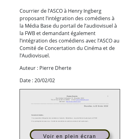
Courrier de l’ASCO à Henry Ingberg
proposant l’intégration des comédiens à
la Média Base du portail de l’audiovisuel à
la FWB et demandant également
l’intégration des comédiens avec l’ASCO au
Comité de Concertation du Cinéma et de
l’Audiovisuel.
Auteur : Pierre Dherte
Date : 20/02/02
1
P
D
IERRE
HERTE
Rue Isidore Verheyden 10
-
Bruxelles 1050
Tél. et Fax: 00 32 2 5140943 e
-
mail:
pierre@dherte.com
Site web
:
http://www.
dherte.com
-----------------------------------------------------------------------------------------------------------------------
Bruxelles, le 20 février 2002
Concerne 2 objets
:
1/ La proposition d’intégration des comédiens à l’actuelle «
Média Base
» du portail Net de l’audiovisuel en CFWB
2/ La participation de ceux
-
ci au «
Comité de concertation du centre du cinéma et de
l’audiovisuel
».
Monsieur Ingberg,
Voir en plein écran
Suite à la journée de débats qui a eu lieu le 18 février dernier dans le cadre du Festival