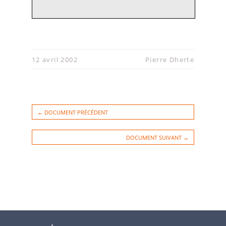
l'argumentaire que vous aurez bien voulu préalablement me transmettre, ainsi que
sur l'audition des
représentants de votre association afin d'élaborer un avis
circonstancié et constructif.
Le Service général de l'Audiovisuel et des Multimédias se tient à votre entière
12 avril 2002
Pierre Dherte
disposition pour tout renseignement complémentaire.
Je vous prie de recevoir, Mons
ieur Dherte, l'expression de mes sentiments les
meilleurs.
Le Secrétaire Général,
Henry INGBERG
← DOCUMENT PRÉCÉDENT
DOCUMENT SUIVANT →