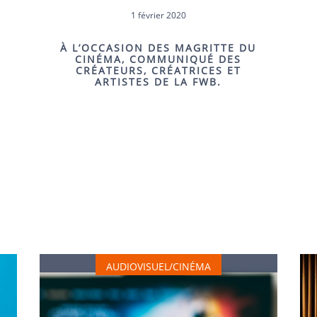
1 février 2020
À L’OCCASION DES MAGRITTE DU
CINÉMA, COMMUNIQUÉ DES
CRÉATEURS, CRÉATRICES ET
ARTISTES DE LA FWB.
LOIS, DÉCRETS, CIRCULAIRES, …
AUDIOVISUEL/CINÉMA