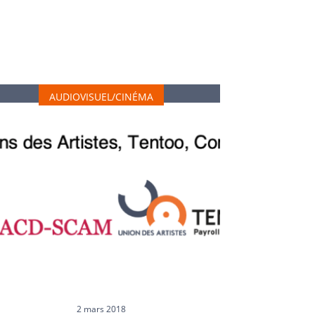
AUDIOVISUEL & CINÉMA
AUDIOVISUEL/CINÉMA
2 mars 2018