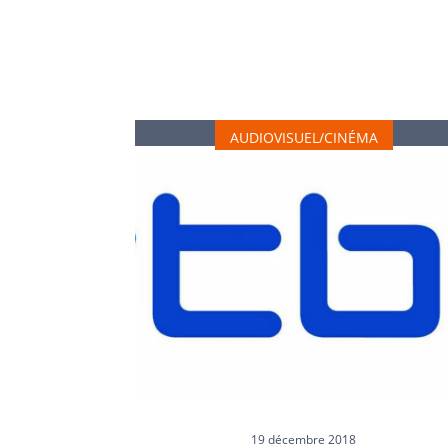
AUDIOVISUEL & CINÉMA
AUDIOVISUEL/CINÉMA
19 décembre 2018