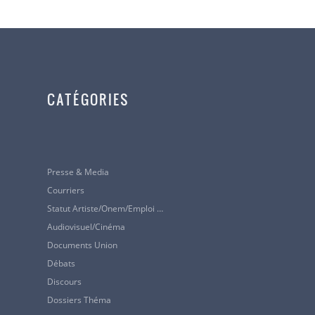
CATÉGORIES
Presse & Media
Courriers
Statut Artiste/Onem/Emploi …
Audiovisuel/cinéma
Documents Union
Débats
Discours
Dossiers Théma