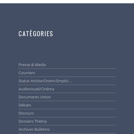
CATÉGORIES
Presse & Media
Courriers
Statut Artiste/Onem/Emploi …
Audiovisuel/cinéma
Documents Union
Débats
Discours
Dossiers Théma
Archives Bulletins