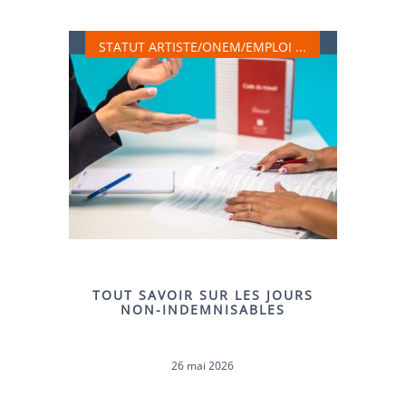
STATUT ARTISTE, ONEM, EMPLOI, …
STATUT ARTISTE/ONEM/EMPLOI ...
TOUT SAVOIR SUR LES JOURS
NON-INDEMNISABLES
26 mai 2026