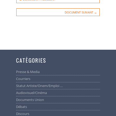
DOCUMENT SUIVANT →
CATÉGORIES
Presse & Media
Courriers
Statut Artiste/Onem/Emploi …
Audiovisuel/cinéma
Documents Union
Débats
Discours