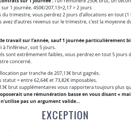
ontrats sur 1 journée :
l’un rémunéré 250€ brut, un seco
sur 1 journée. 450€/207,13=2,17 > 2 jours
 du trimestre, vous perdrez 2 jours d’allocations en tout (1 le
s avez d’autres revenus sur le trimestre, c’est la moyenne d
de travail sur l’année, sauf 1 journée particulièrement b
à l’inférieur, soit 5 jours.
 sont extrêmement faibles, vous perdrez en tout 5 jours d’a
mestre concerné.
llocation par tranche de 207,13€ brut gagnés.
s statut = entre 62,64€ et 73,82€ imposables.
7,13€ brut supplémentaires vous rapportera toujours plus 
poserait une rémunération basse en vous disant « mais s
 n’utilise pas un argument valide…
EXCEPTION