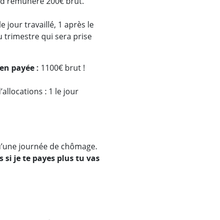
nd rémunéré 200€ brut.
 jour travaillé, 1 après le
u trimestre qui sera prise
ien payée :
1100€ brut !
llocations : 1 le jour
qu’une journée de chômage.
i je te payes plus tu vas