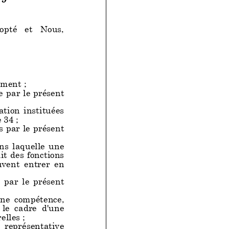
té et Nous,
ement ;
e par le présent
 instituées
e 34 ;
s par le présent
aquelle une
it des fonctions
t entrer en
le présent
compétence,
e cadre d'une
elles ;
eprésentative