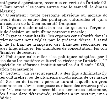
catégorie d'opérateurs, reconnue en vertu de l'article 92 
° Jour ouvré : les jours autres que le samedi, le dimanche et 
 légaux ;
0° Opérateur : toute personne physique ou morale dont le
rivent dans le cadre des politique
s culturelles et qui sol
 un soutien de la Communauté française ;
1° Organe d'administration ou de gestion : l'organe qui 
r de décision au sein d'une personne morale ;
2° Organes consultatifs : les organes
consultatifs dont l
ctionnement sont réglés par le présent décret, à savoir le C
l de la Langue française, des
Langues régionales end
ques linguistiques, les chambres de concertation, les co
Chambre de recours ;
3° Politiques culturelles : les politiques adoptées par la
ise dans les matières culturelles visées
par l'article 4, 1°
 spéciale de réformes institutio
nnelles du 8 août 1980, à l
cation permanente ;
4° Secteur : un regroupement, à des fins administrativ
es culturelles, ou de plusie
urs subdivisions de ces matiè
5° Session de travail : période durant laquelle un groupe 
 commission d'avis, composée sur bas
e des critères prév
re 1
, examine un ensemble de demandes déterminé, le 
er
es à une date déterminée, relatives à un secteur, une 
'aide ;