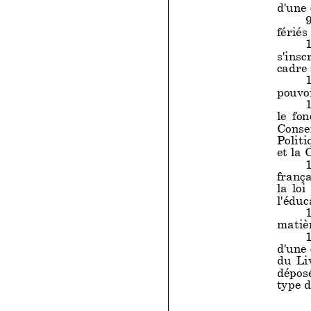
d'une 
9
fériés
1
s'insc
cadre
1
pouvoi
1
le fon
Consei
Politi
et la 
1
frança
la loi
l'édu
1
matièr
1
d'une
du Liv
déposé
type d