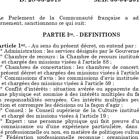
Le Parlement de la Communauté
française a adop
rnement, sanctionnons ce qui suit:
PARTIE I
. - DEFINITIONS
re
Article 1
. -
Au sens du présent décret, on entend par :
er
° Administration : les services désignés par le Gouvern
° Chambre de recours : la Chambre de recours institué
 et chargée des missions visées à l'article 88 ;
° Chambres de concertation : les chambres de concertation
 présent décret et chargées de
s missions visées
à l'articl
° Commissions d'avis : les commissions d'avis instituée
 et chargées des missio
ns visées à l'article 59 ;
° Conflit d'intérêts : situation avérée ou apparente dans l
nne physique est soumise à des inté
rêts multiples du fa
 responsabilités occupées. Ces intérêts multiples peuven
tion et corrompre les décisions ou la façon d'agir ;
° Conseil : le Conseil supérieur de la Culture institué par 
 et chargé des missions visées à l'article 19 ;
° Expert : une personne physique qui fait preuve d'une 
 connaissance ou d'une expérience
particulière, dans l
té professionnelle ou non, en matière de politiques cultur
° Fédération professionnelle reconnue : organisation r