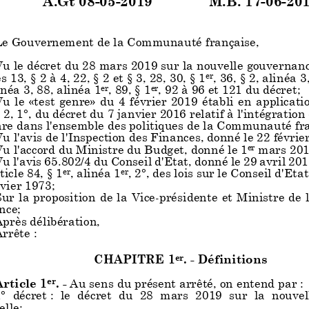
LIVRE I
. - DES ORGANES CONSULTATI
er
Le Gouvernement de la Communauté française,
RE I
. - DISPOSITIONS COMMUNES A TOUS L
er
u le décret du 28 mars 2019 sur la nouvelle gouvernance
CONSULTATIFS
es 13, § 2 à 4, 22, § 2 et § 3, 28, 30, § 1
, 36, § 2, alinéa 3
er
inéa 3, 88, alinéa 1
, 89, § 1
, 92 à 96 et 121 du décret;
er
er
CHAPITRE I
. - Disposition introductive
er
u le «test genre» du 4 février 2019 ét
abli en application 
 2, 1°, du décret du 7 janvier 2016 relatif à l'intégratio
rticle 2. -
Les organes consultatifs suivants sont créés e
re dans l'ensemble des polit
iques de la Communauté fra
dalités prévues par le présent décret, à l'élaboration et à 
u l'avis de l'Inspection des Finances, donné le 22 févrie
 des politiques culturelles :
u l'accord du Ministre du Budget, donné le 1
mars 201
er
° le Conseil ;
u l'avis 65.802/4 du Conseil d'Etat
, donné le 29 avril 20
° le Conseil de la Langue français
e, des Langues régio
ticle 84, § 1
, alinéa 1
, 2°, des lois sur le Conseil d'Eta
er
er
 Politiques linguistiques ;
vier 1973;
° les chambres de concertation ;
ur la proposition de la Vice-présidente et Ministre de 
° les commissions d'avis ;
nce;
° la Chambre de recours.
près délibération,
rrête :
es règles générales de compositio
n et de fonctio
nnemen
es organes consultatifs visés à l'alinéa 1
, sont fixées par
er
CHAPITRE 1
. - Définitions
er
CHAPITRE II. - Composition
Article 1
. -
Au sens du présent arrêté, on entend par :
er
° décret : le décret du 28 mars
2019 sur la nouvell
rticle 3. -
Nul ne peut être désigné membre d'un organe
elle;