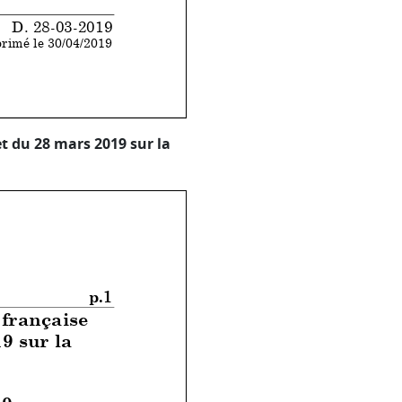
D. 28-03-2019
rimé le 30/04/2019
 du 28 mars 2019 sur la
p.2
sens de l'article
ion du budget et
nauté française
p.1
ens de l'article
française
ion du budget et
unauté
9 sur la
ON ET A LA
19
ELLES