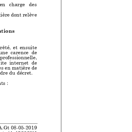
e par décision de
ge des
s, décrets ou
nations, pour :
tière dont relève
ence à l'égard
membres ;
raciale ;
ations
du génocide
a seconde guerre
 et ensuite
rotégé par la
rence de
professionnelle,
gé par la
ternet de
es en matière de
nifeste et
dre du décret.
n critère
ts :
ontre le racisme
D. 28-03-2019
rimé le 30/04/2019
A.Gt 08-05-2019