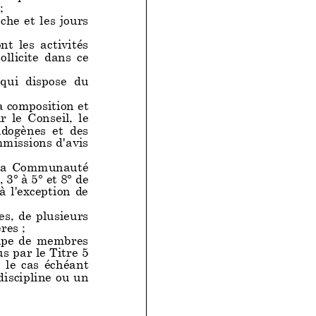
;
les jours
s activités
licite dans ce
dispose du
a composition et
onseil, le
ogènes et des
mmissions d'avis
 Communauté
, 3° à 5° et 8° de
'exception de
es, de plusieurs
res ;
de membres
us par le Titre 5
cas échéant
discipline ou un