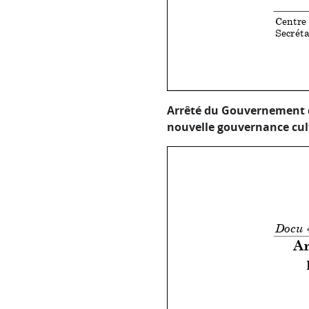
Centre
Secréta
Arrêté du Gouvernement d
nouvelle gouvernance cult
Docu 
1
60, § 
de la
;
Docu 
1
A
60, § 
de la
frança
PAR