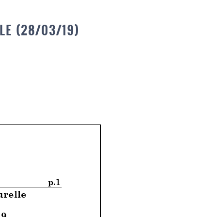
E (28/03/19)
p.1
urelle
19