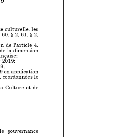
FS
ES ORGANES
 culturelle, les
, 60, § 2, 61, § 2,
de l'article 4,
n de la dimension
t associés, selon
nçaise;
la mise en
r 2019;
9;
19 en application
nales endogènes
t, coordonnées le
la Culture et de
t, communes à
 le présent Titre.
e gouvernance
 consultatif :