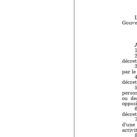
Gouve
1
2
décret
3
par le
4
décret
5
perso
ou des
opposi
6
décret
7
d'une
activi
8