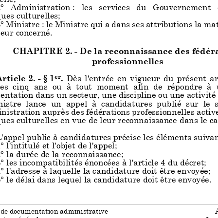
° s'il a fait l'objet d'une condamnation pénale, prononcé
° Administration : les services du Gouvernement en char
e coulée en force de chose jugée,
en application des loi
ques culturelles;
ances tendant à lutter contre le racisme et les discrimi
° Ministre : le Ministre qui a dans se
s attributions la ma
) incitation à la haine, à la dis
crimination ou à la viol
teur concerné.
 personne, d'un groupe, d'une communauté ou de leurs 
) diffusion d'idées fondées sur la supériorité ou la haine 
CHAPITRE 2. - De la reconnaissance des fédér
) négation, minimisation, justification ou approbation 
professionnelles
s par le régime national-socialiste allemand pendant l
ale ;
rticle 2. - § 1
.
Dès l'entrée en vigueur du présent arrêté,
) harcèlement sexuel ou fondé
sur un autre critère p
er
es cinq ans ou à tout moment afin de répondre à une ca
ation ;
entation dans un secteur, une discipline ou une activité 
) injonction de discriminer sur base d'un critère proté
istre lance un appel à candidatures publié sur le site in
ation.
nistration auprès des fédérations
professionnelles activ
° s'il est membre d'une organisation qui, de manière ma
ques culturelles en vue de leur re
connaissance dans le ca
e :
) prône la discrimination ou la ségrégation fondée sur u
'appel public à candidatures précise les éléments suivan
é par les lois, décrets ou ordonnanc
es tendant à lutter c
° l'intitulé et l'objet de l'appel;
 discriminations ;
° la durée de la reconnaissance;
° les incompatibilités énoncées à l'article 4 du décret;
° l'adresse à laquelle la candidature doit être envoyée;
 de documentation administrative
° le délai dans lequel la ca
ndidature doit être envoyée.
riat général
Imp
 de documentation administrative