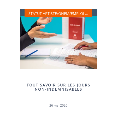
STATUT ARTISTE, ONEM, EMPLOI, …
STATUT ARTISTE/ONEM/EMPLOI ...
TOUT SAVOIR SUR LES JOURS
NON-INDEMNISABLES
26 mai 2026