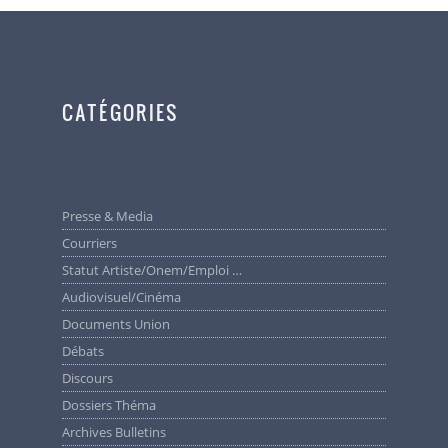
CATÉGORIES
Presse & Media
Courriers
Statut Artiste/Onem/Emploi …
Audiovisuel/cinéma
Documents Union
Débats
Discours
Dossiers Théma
Archives Bulletins