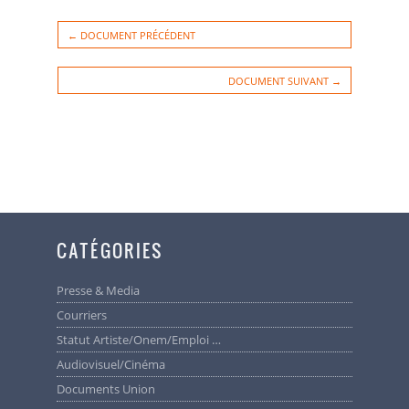
← DOCUMENT PRÉCÉDENT
DOCUMENT SUIVANT →
CATÉGORIES
Presse & Media
Courriers
Statut Artiste/Onem/Emploi …
Audiovisuel/cinéma
Documents Union