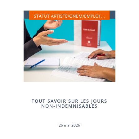
STATUT ARTISTE, ONEM, EMPLOI, …
STATUT ARTISTE/ONEM/EMPLOI ...
TOUT SAVOIR SUR LES JOURS
NON-INDEMNISABLES
26 mai 2026