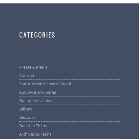
CATÉGORIES
Presse & Media
Courriers
Statut Artiste/Onem/Emploi …
Audiovisuel/cinéma
Documents Union
Débats
Discours
Dossiers Théma
Archives Bulletins