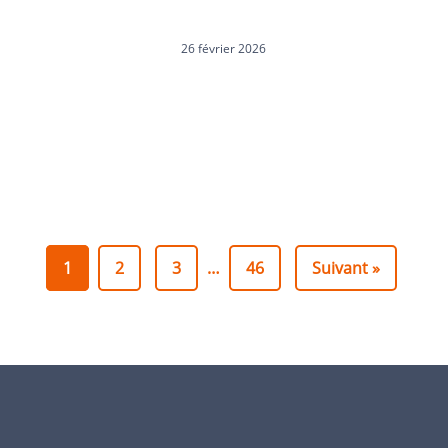
26 février 2026
1
2
3
…
46
Suivant »