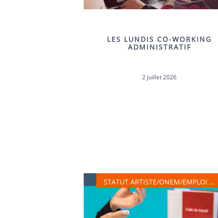
LES LUNDIS CO-WORKING
ADMINISTRATIF
2 juillet 2026
STATUT ARTISTE, ONEM, EMPLOI, …
STATUT ARTISTE/ONEM/EMPLOI ...