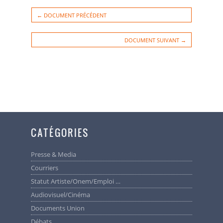
← DOCUMENT PRÉCÉDENT
DOCUMENT SUIVANT →
CATÉGORIES
Presse & Media
Courriers
Statut Artiste/Onem/Emploi …
Audiovisuel/cinéma
Documents Union
Débats