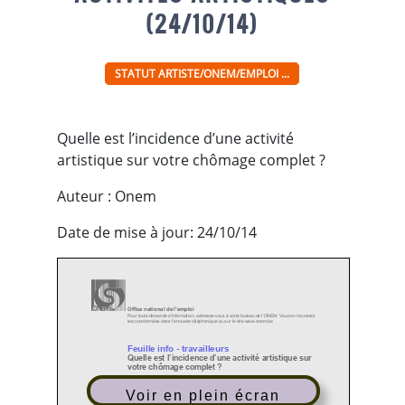
(24/10/14)
STATUT ARTISTE/ONEM/EMPLOI ...
Quelle est l’incidence d’une activité
artistique sur votre chômage complet ?
Auteur : Onem
Date de mise à jour: 24/10/14
Office national de l'emploi
Pour toute demande d’information, adressez
-
vous à votre bureau de l’ONEM. Vous en trouverez
les coordonnées dans l’annuaire téléphonique ou sur le site www.onem.be
Feuille info
-
travailleurs
Quelle est l’incidence d’une act
ivité artistique sur
votre chômage complet
?
Introduction
Voir en plein écran
A partir du
1.
4
.2014
, les dispositions de la réglementation du chômage applicables
aux
travailleurs
qui exercent une activité artistique
ont fait
l’objet d’importantes modifications.