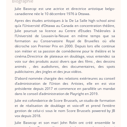
Biographie
Julie Basecqz est une actrice et directrice artistique belgo-
canadienne née le 10 décembre 1976 à Ottawa.
Apres des études artistiques à la De La Salle high school ainsi
qu’a l’Université d’Ottawa au Canada en concentration théâtre,
Julie poursuit sa licence au Centre d’Etudes Théâtrales à
l’Université de Louvain-la-Neuve en même temps que sa
formation au Conservatoire Royal de Bruxelles où elle
décroche son Premier Prix en 2000. Depuis lors elle continue
son métier et sa passion de comédienne pour le théâtre et le
cinéma.Directrice de plateaux en doublage, vous entendez sa
voix sur des produits aussi divers que des films , des dessins
animés , des audiolivres, des documentaires, des spots
publicitaires ,des jingles et des jeux vidéos.
D’abord nommée chargée des relations extérieures au conseil
d’administration de l’Union des Artistes, elle en est vice
présidente depuis 2017 et commence en parallèle un mandat
dans le conseil d’administration de Playright en 2019.
Julie est cofondatrice de Score Brussels, un studio de formation
et de réalisation de doublage et voix-off et prend l’entière
gestion de celui-ci sous le nom Score Brussels powered by JB
vox depuis 2018.
Julie Basecqz et son mari John Rolin ont créé ensemble le