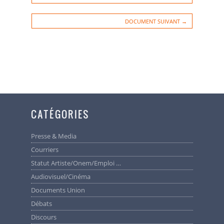
DOCUMENT SUIVANT →
CATÉGORIES
Presse & Media
Courriers
Statut Artiste/Onem/Emploi …
Audiovisuel/cinéma
Documents Union
Débats
Discours