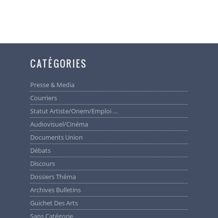
CATÉGORIES
Presse & Media
Courriers
Statut Artiste/Onem/Emploi …
Audiovisuel/cinéma
Documents Union
Débats
Discours
Dossiers Théma
Archives Bulletins
Guichet Des Arts
Sans Catégorie