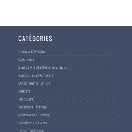
CATÉGORIES
Presse & Media
Courriers
Statut Artiste/Onem/Emploi …
Audiovisuel/cinéma
Documents Union
Débats
Discours
Dossiers Théma
Archives Bulletins
Guichet Des Arts
Sans Catégorie