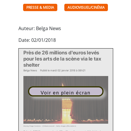
PRESSE & MEDIA
AUDIOVISUEL/CINÉMA
Auteur: Belga News
Date: 02/01/2018
Près de 26 millions d'euros levés
pour les arts de la scène via le tax
shelter
Belga News
Publié
le mardi 02 janvier 2018
à 08h21
Voir en plein écran
Moving Stage Curtains - © MarioLisovski - Getty Images/iStockphoto