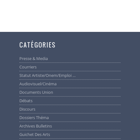
CATÉGORIES
Presse & Media
Courriers
Statut Artiste/Onem/Emploi …
Audiovisuel/cinéma
Documents Union
Débats
Discours
Dossiers Théma
Archives Bulletins
Guichet Des Arts