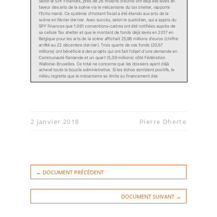
Selon le SPF Finances, près de 26 millions d'euros ont déjà été levés en
faveur des arts de la scène via le mécanisme du tax shelter, rapporte
l'Echo mardi. Ce système d'incitant fiscal a été étendu aux arts de la
scène en février dernier. Avec succès, selon le quotidien, qui a appris du
SPF Finances que 1.061 conventions-cadres ont été notifiées auprès de
sa cellule Tax shelter et que le montant de fonds déjà levés en 2017 en
Belgique pour les arts de la scène affichait 25,96 millions d'euros (chiffre
arrêté au 22 décembre dernier). Trois quarts de ces fonds (20,57
millions) ont bénéficié à des projets qui ont fait l'objet d'une demande en
Communauté flamande et un quart (5,39 millions) côté Fédération
Wallonie-Bruxelles. Ce total ne concerne que les dossiers ayant déjà
achevé toute la boucle administrative. Si les échos semblent positifs, le
milieu regrette que le mécanisme se limite au financement des
spectacles, pas à les faire tourner ici et à l'étranger ou à soutenir les arts
de la scène entre deux créations, note L'Echo.
2 janvier 2018
Pierre Dherte
← DOCUMENT PRÉCÉDENT
DOCUMENT SUIVANT →