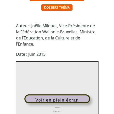
DOSSIERS THÉMA
Auteur: Joëlle Milquet, Vice-Présidente de
la Fédération Wallonie-Bruxelles, Ministre
de l’Education, de la Culture et de
l’Enfance.
Date : Juin 2015
NOTE
Voir en plein écran
D’ORIENTATION
Pour une politique théâtrale renouvelée
Juin 2015