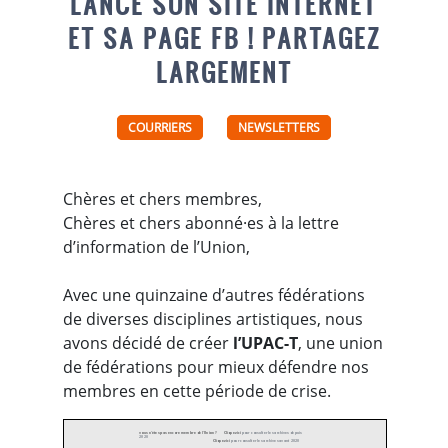
LANCE SON SITE INTERNET
ET SA PAGE FB ! PARTAGEZ
LARGEMENT
COURRIERS
NEWSLETTERS
Chères et chers membres,
Chères et chers abonné·es à la lettre
d’information de l’Union,
Avec une quinzaine d’autres fédérations
de diverses disciplines artistiques, nous
avons décidé de créer
l’UPAC-T
, une union
de fédérations pour mieux défendre nos
membres en cette période de crise.
vous n'êtes pas encore membre de l'Union ?
Cliquez ici
pour consulter les archives depuis
2020
Cliquez ici
pour consulter les archives avant 2020