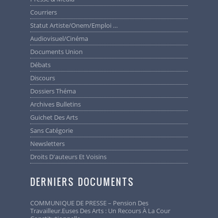
Courriers
Statut Artiste/Onem/Emploi …
Audiovisuel/cinéma
Documents Union
Débats
Discours
Dossiers Théma
Archives Bulletins
Guichet Des Arts
Sans Catégorie
Newsletters
Droits D'auteurs Et Voisins
DERNIERS DOCUMENTS
COMMUNIQUE DE PRESSE – Pension Des
Travailleur.euses Des Arts : Un Recours À La Cour
Cet e-mail a été envoyé à {{ contact.EMAIL }}
Vous avez reçu cet email car vous vous êtes inscrit sur Union des Artistes.