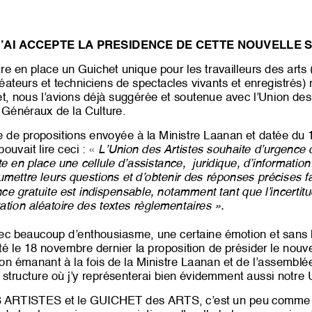
’AI ACCEPTE LA PRESIDENCE DE CETTE NOUVELLE 
re en place un Guichet unique pour les travailleurs des arts (
réateurs et techniciens de spectacles vivants et enregistrés)
et, nous l’avions déjà suggérée et soutenue avec l’Union des
s Généraux de la Culture.
 de propositions envoyée à la Ministre Laanan et datée du
ouvait lire ceci : «
L’Union des Artistes souhaite d’urgenc
te
en place une
cellule d’assistance,
juridique, d’informatio
umettre leurs questions et d’obtenir des réponses précises f
ce gratuite est indispensable, notamment tant que l’incertitu
tation aléatoire des textes règlementaires
».
ec beaucoup d’enthousiasme, une certaine émotion et sans 
pté le 18 novembre dernier la proposition de présider le nou
ion émanant à la fois de la Ministre Laanan et de l’assemblé
e structure où j’y représenterai bien évidemment aussi notre
ARTISTES et le GUICHET des ARTS, c’est un peu comme si