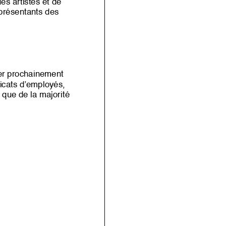
es artistes et de
eprésentants des
ter prochainement
icats d’employés,
i que de la majorité