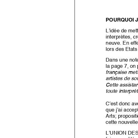
POURQUOI J
L’idée de mett
interprètes, c
neuve. En eff
lors des Etat
Dans une note
la page 7, on p
française met
artistes de so
Cette assistan
toute interpré
C’est donc av
que j’ai acce
Arts;
proposit
cette nouvell
L’UNION DES 