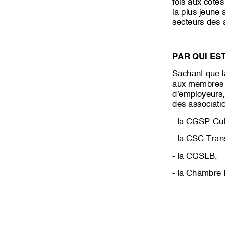
fois
aux côtés 
la plus jeune 
secteurs des a
PAR QUI ES
Sachant que la
aux membres a
d’employeurs, 
des associatio
-
la CGSP
-
Cul
-
la CSC Tran
-
la CGSLB,
-
la Chambre 