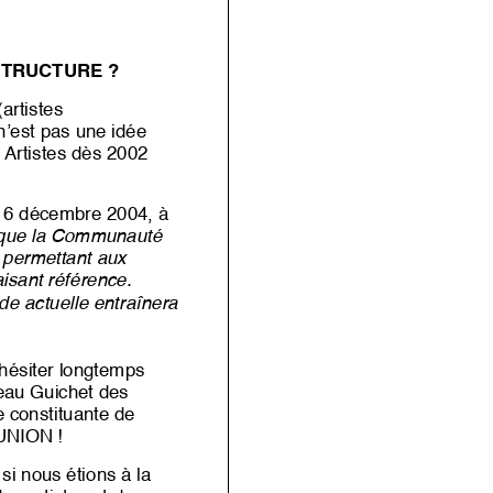
STRUCTURE ?
artistes
 n’est pas une idée
 Ar
tistes dès 2002
 16 décembre 2004, à
e que la Communauté
n permettant aux
aisant référence.
de actuelle
entraînera
hésiter longtemps
veau Guichet des
e constituante de
 UNION !
 nous étions à la