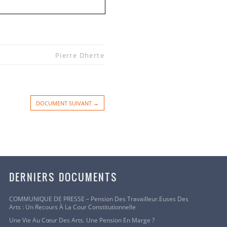
Pierre Dherte
DOCUMENT SUIVANT →
s réalisatrices et
ociation de la
ofessionnels du
stion collective de
DERNIERS DOCUMENTS
COMMUNIQUE DE PRESSE – Pension Des Travailleur.euses Des
Arts : Un Recours À La Cour Constitutionnelle
Une Vie Au Cœur Des Arts. Une Pension En Marge ?