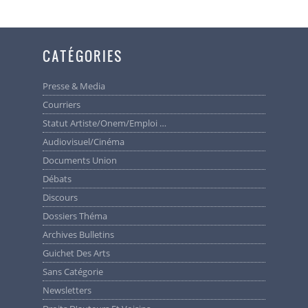
CATÉGORIES
Presse & Media
Courriers
Statut Artiste/Onem/Emploi …
Audiovisuel/cinéma
Documents Union
Débats
Discours
Dossiers Théma
Archives Bulletins
Guichet Des Arts
Sans Catégorie
Newsletters