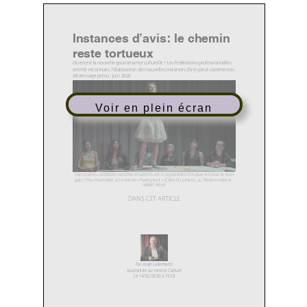
Instances d’avis: le chemin
reste tortueux
Où en est la nouvelle gouvernance culturelle
? Les fédérations professionnelles
ont été reconnues, l’élaboration des nouvelles instances d’avis peut commencer.
Atterrissage prévu
: juin 2020.
Voir en plein écran
Dans quelles conditions concrètes les artistes ont-ils la possibilité d’évaluer le travail de leurs
pairs ? Pour illustration, un scène de « Paying for it » (Collectif La Brute), au Théâtre national. -
Hubert Amiel.
DANS CET ARTICLE
•
Instances d’avis sur les projets théâtraux: «Ma lettre de
démission...»
•
Vrai ou faux: «Les ministres suivent les avis des instances»
Par
Alain Lallemand
Journaliste au service Culture
Le 14/02/2020 à 19:28