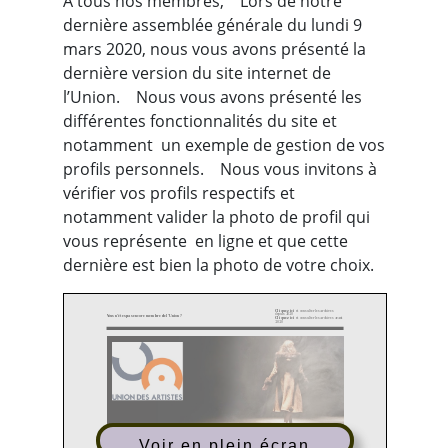
A tous nos membres, Lors de notre
dernière assemblée générale du lundi 9
mars 2020, nous vous avons présenté la
dernière version du site internet de
l’Union. Nous vous avons présenté les
différentes fonctionnalités du site et
notamment un exemple de gestion de vos
profils personnels. Nous vous invitons à
vérifier vos profils respectifs et
notamment valider la photo de profil qui
vous représente en ligne et que cette
dernière est bien la photo de votre choix.
Cliquez ici
et consulter les archives
depuis 2020
Vous n'êtes pas encore membre de l'Union ?
Cliquez ici
et consulter les archives avant
2020
Voir en plein écran