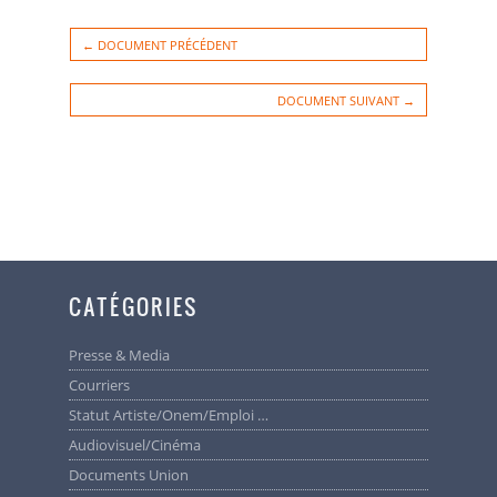
Avec le soutien de la Fédération Wallonie-Bruxelles - Service T héâtre
et de la Commission Communautaire française
← DOCUMENT PRÉCÉDENT
DOCUMENT SUIVANT →
CATÉGORIES
Presse & Media
Courriers
Statut Artiste/Onem/Emploi …
Audiovisuel/cinéma
Documents Union