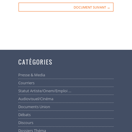
DOCUMENT SUIVANT →
CATÉGORIES
Presse & Media
Courriers
Statut Artiste/Onem/Emploi …
Audiovisuel/cinéma
Documents Union
Débats
Discours
Dossiers Théma