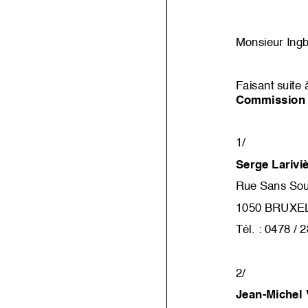
Monsieur Ingb
Faisant suite 
Commission d
1/
Serge Larivi
Rue Sans Souc
1050 BRUXE
Tél.
: 0478 / 
2/
Jean
-
Michel