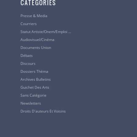
CATÉGORIES
Presse & Media
Courriers
Statut Artiste/Onem/Emploi …
3/
Audiovisuel/cinéma
Pierre Dhert
Documents Union
Débats
Rue Isidore 
Discours
1050 BRUXE
Dossiers Théma
Tél.
: 0475 / 
Archives Bulletins
Guichet Des Arts
Sans Catégorie
Newsletters
Droits D'auteurs Et Voisins
Je vous souha
Ingberg, l’exp