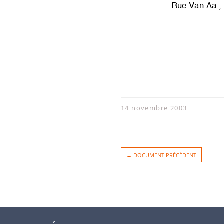
Rue Van Aa ,
14 novembre 2003
← DOCUMENT PRÉCÉDENT
----------------------
1050 BRUXE
Tél.
: 048
6 / 