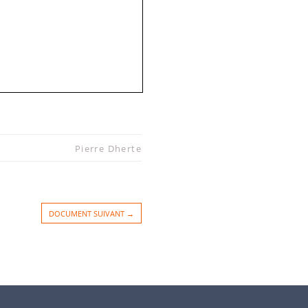
Pierre Dherte
2
DOCUMENT SUIVANT →
------------------------