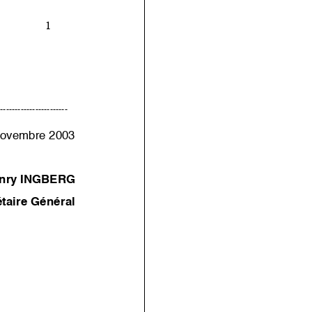
1
------------------------
novembre 2003
enry INGBERG
taire Général