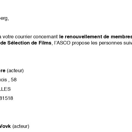
erg,
à votre courrier concernant
le renouvell
ement de membres
e Sélection de Films
, l’ASCO propose les personnes sui
ère
(acteur)
is , 58
LLES
281518
 Vovk
(acteur)