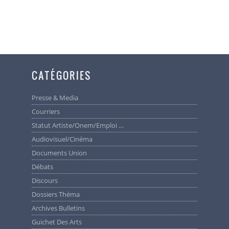
CATÉGORIES
Presse & Media
Courriers
Statut Artiste/Onem/Emploi …
Audiovisuel/cinéma
Documents Union
Débats
Discours
Dossiers Théma
Archives Bulletins
Guichet Des Arts