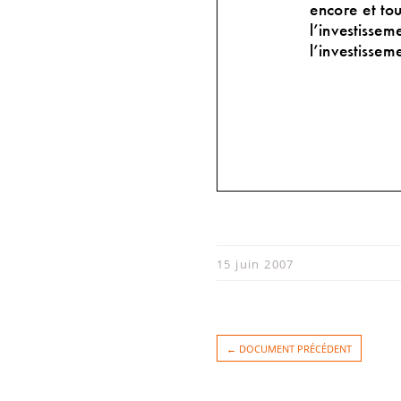
encore et tou
l’investissem
l’investi
sseme
15 juin 2007
C’est vrai, i
place
. Car c
premier mote
← DOCUMENT PRÉCÉDENT
J’entends sou
travailleur 