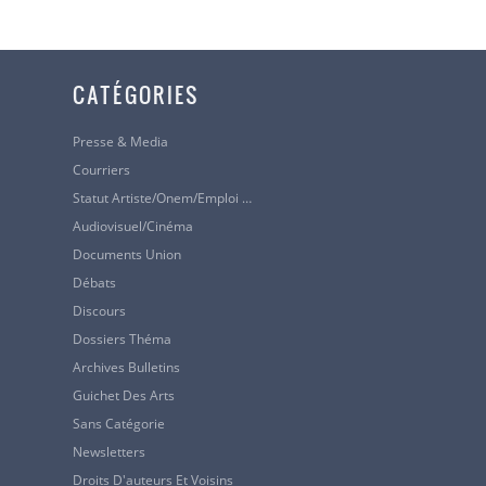
devoirs, les
Un
acteur
ci
CATÉGORIES
l’activité é
Je ne crois p
Presse & Media
artistes cons
Courriers
l’intégration
Statut Artiste/Onem/Emploi …
marchandise
Audiovisuel/cinéma
«
l’artiste n
Documents Union
Débats
Discours
Le nouveau
Dossiers Théma
Le nouveau St
Archives Bulletins
étant
:
«
la c
Guichet Des Arts
domaine de l’
Sans Catégorie
spectacle, d
Newsletters
Droits D'auteurs Et Voisins