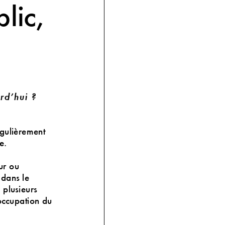
lic,
rd’hui
?
égulièrement
se.
ur ou
 dans le
 plusieurs
occupation du