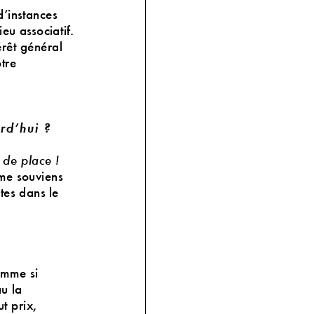
d’instances
eu associatif.
érêt général
tre
rd’hui
?
z de place
!
me souviens
stes dans le
mme si
u la
t prix,