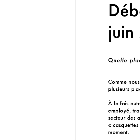
Déba
juin
Quelle pla
Comme nous t
plusieurs pla
À la fois aut
employé, trav
secteur des a
«
casquett
es
moment.