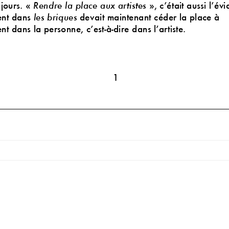
jours. «
Rendre la place aux artistes
», c’était aussi l’é
ent dans
devait maintenant céder la place à
les briques
nt dans la personne, c’est
-
à
-
dire dans l’artiste.
1
l faut renverser les points de vue, et redonner à l’artiste sa
’est bien en sa qualité de pourvoyeur de sens qu’il rester
ur de la créati
on
!
vent cette idée, cette idée reçue, qui présuppose que l’ar
comme un autre, un acteur social, ayant les mêmes droits,