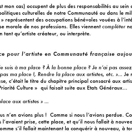
st mon cas) occupent de plus des responsabilités au sein 
politiques culturelles de notre Communauté ou dans le mili
» représentent des occupations bénévoles vouées à l’int
se morale de nos professions. Elles viennent
no
compléter
 tant qu’artiste créateur, ou interprète.
ce pour l’artiste en Communauté françai
se aujou
je suis à ma place
? À la bonne place
? Je n’ai pas asse
 pas ma place
!,
Rendre la place aux artistes, etc.
»...
Je 
se, c’était le titre du chapitre principal consacré aux arti
Priorité Culture
» qui faisait suite aux Etats Généraux...
lace aux artistes
»
...
s n’en avions plus ! Comme si nous l’avions perdue. Co
 l’avaient prise, cette place, et qu’il nous fall
ait à nouvea
mme s’il fallait maintenant la conquérir à nouveau, à tou