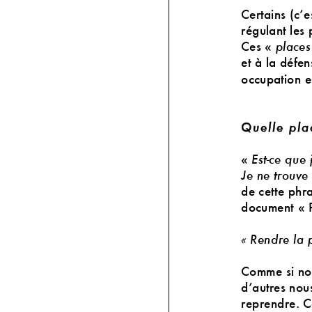
Certains (c’e
régulant les 
Ces «
places
et à la défen
occupation en
Quelle pla
«
Est
-
ce que 
Je ne trouve
de cette phra
document «
«
Rendre la p
Comme si nou
d’autres nous
reprendre. Co