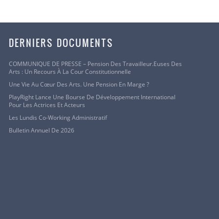
toyen.
monde à
DERNIERS DOCUMENTS
er, les
COMMUNIQUE DE PRESSE – Pension Des Travailleur.euses Des
Arts : Un Recours À La Cour Constitutionnelle
nt
Une Vie Au Cœur Des Arts. Une Pension En Marge ?
 pas une
PlayRight Lance Une Bourse De Développement International
 alors
Pour Les Actrices Et Acteurs
Les Lundis Co-Working Administratif
Bulletin Annuel De 2026
tique, comme
es, dans le
té
rature, du