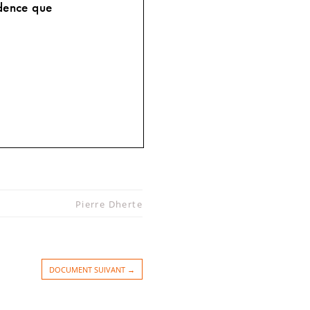
vidence que
Pierre Dherte
 véritable
a toujours le
DOCUMENT SUIVANT →
tiste est un
 les mêmes