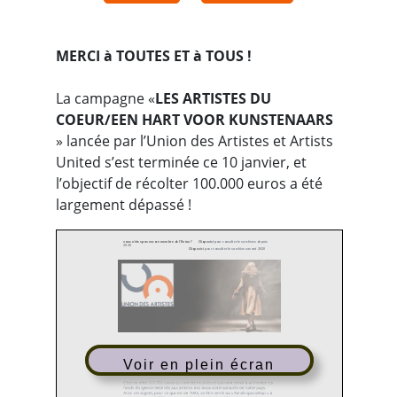
MERCI à TOUTES ET à TOUS !
La campagne «
LES ARTISTES DU
COEUR/EEN HART VOOR KUNSTENAARS
» lancée par l’Union des Artistes et Artists
United s’est terminée ce 10 janvier, et
l’objectif de récolter 100.000 euros a été
largement dépassé !
vous n'êtes pas encore membre de l'Union ?
Cliquez ici
pour consulter les archives depuis
2020
Cliquez ici
pour consulter les archives avant 2020
Voir en plein écran