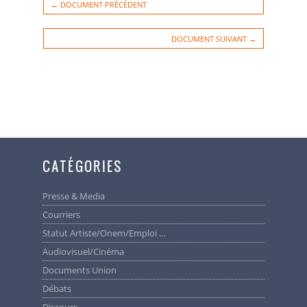
Vous avez reçu cet email car vous vous êtes inscrit sur Union des Artistes.
← DOCUMENT PRÉCÉDENT
UNION DES ARTISTES DU SPECTACLE asbl
Galerie Agora - Rue Marché aux Herbes, 105/133
1000 Bruxelles
Permanence les lundis, mardis et jeudis de 10h à 14h
Téléphone & Fax : + 32 2 513.57.80
DOCUMENT SUIVANT →
info@uniondesartistes.be
www.uniondesartistes.be
Banques: BE57 0000 2071 3035 - BE41 3101 6452 3810
Numéro d'entreprise : 410.857.554
Se désinscrire
Avec le soutien de la Fédération Wallonie-Bruxelles - Service Théâtre
et de la Commission Communautaire française
© 2020 Union des Artistes
CATÉGORIES
Presse & Media
Courriers
Statut Artiste/Onem/Emploi …
Audiovisuel/cinéma
Documents Union
Débats