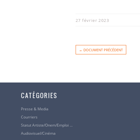
27 février 2023
← DOCUMENT PRÉCÉDENT
CATÉGORIES
Presse & Media
Courriers
Statut Artiste/Onem/Emploi …
Audiovisuel/cinéma