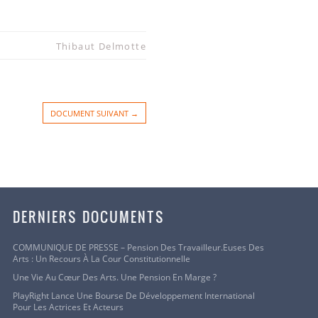
Thibaut Delmotte
DOCUMENT SUIVANT →
DERNIERS DOCUMENTS
COMMUNIQUE DE PRESSE – Pension Des Travailleur.euses Des
Arts : Un Recours À La Cour Constitutionnelle
Une Vie Au Cœur Des Arts. Une Pension En Marge ?
PlayRight Lance Une Bourse De Développement International
Pour Les Actrices Et Acteurs