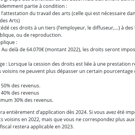
videmment partie à condition :
e l’attestation du travail des arts (celle qui est nécessaire 
 des Arts)
t cédé ces droits à un tiers (l’employeur, le diffuseur,…) à d
ublique, ou de reproduction.
plique :
: Au delà de 64.070€ (montant 2022), les droits seront im
e : Lorsque la cession des droits est liée à une prestation 
ts voisins ne peuvent plus dépasser un certain pourcentag
 50% des revenus.
 40% des revenus
aximum 30% des revenus.
era entièrement d’application dès 2024. Si vous avez été im
its voisins en 2022, mais que vous ne correspondez plus aux
e fiscal restera applicable en 2023.