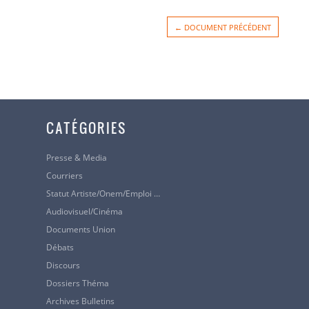
← DOCUMENT PRÉCÉDENT
CATÉGORIES
Presse & Media
Courriers
Statut Artiste/Onem/Emploi …
Audiovisuel/cinéma
Documents Union
Débats
Discours
Dossiers Théma
Archives Bulletins